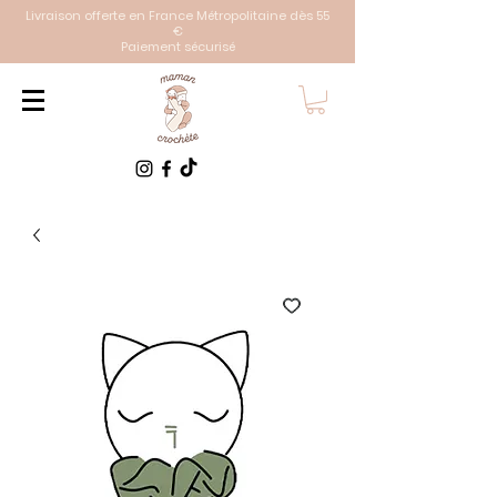
Livraison offerte en France Métropolitaine dès 55
€
Paiement sécurisé