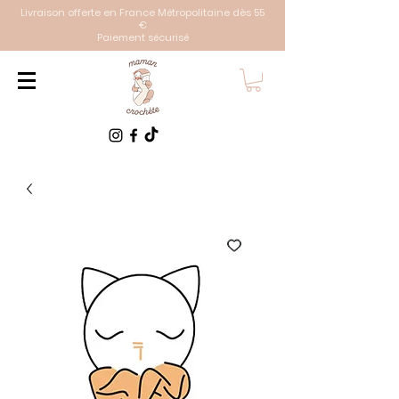
Livraison offerte en France Métropolitaine dès 55
€
Paiement sécurisé