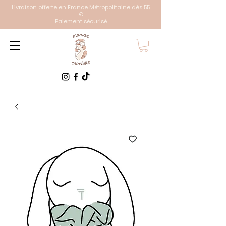
Livraison offerte en France Métropolitaine dès 55
€
Paiement sécurisé