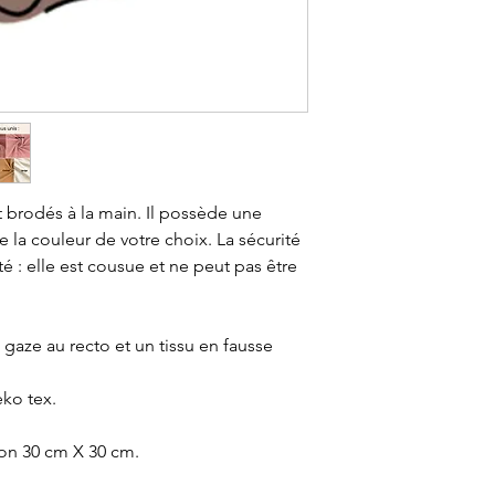
message souhaité, 
"Ajouter une remar
votre panier.
Tarif : 3€
 brodés à la main. Il possède une
e la couleur de votre choix. La sécurité
é : elle est cousue et ne peut pas être
 gaze au recto et un tissu en fausse
eko tex.
on 30 cm X 30 cm.