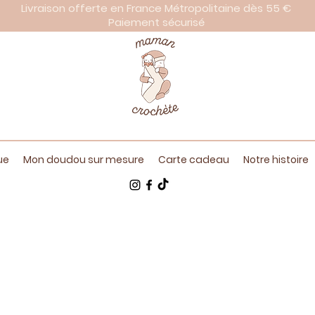
Livraison offerte en France Métropolitaine dès 55 €
Paiement sécurisé
ue
Mon doudou sur mesure
Carte cadeau
Notre histoire