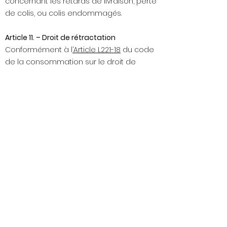
concernant les retards de livraison, perte
de colis, ou colis endommagés.
Article 11. – Droit de rétractation
Conformément à l
’Article L221-18
du code
de la consommation sur le droit de
rétractation, vous avez 14 jours à
compter de la réception de votre
commande pour vous rétracter.
Les frais de retour du produit sont à la
charge du client.
Le produit doit être retourné dans son
emballage, neuf. Le cas échéant, aucun
remboursement ne sera effectué.
Le remboursement se fera dans un délai
de 14 jours à compter de la réception du
produit retourné.
Attention, les produits personnalisés ne
sont ni repris ni échangés (prénom