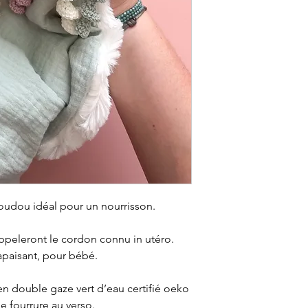
message souhaité, 
"Ajouter une remar
votre panier.
Tarif : 3€
oudou idéal pour un nourrisson.
appeleront le cordon connu in utéro.
 apaisant, pour bébé.
 en double gaze vert d’eau certifié oeko
se fourrure au verso.