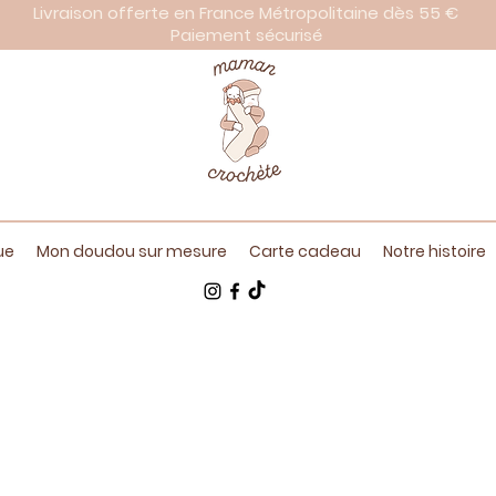
Livraison offerte en France Métropolitaine dès 55 €
Paiement sécurisé
ue
Mon doudou sur mesure
Carte cadeau
Notre histoire