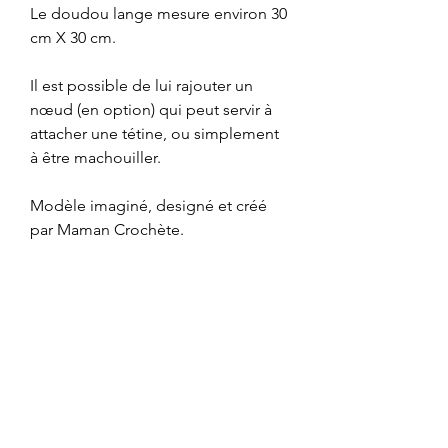
Le doudou lange mesure environ 30
cm X 30 cm.
Il est possible de lui rajouter un
nœud (en option) qui peut servir à
attacher une tétine, ou simplement
à être machouiller.
Modèle imaginé, designé et créé
par Maman Crochète.
Conseils d'entretien :
Nous vous conseillons le lavage à la
Option cadeau
main mais un lavage en machine
est possible à condition de
Votre cadeau sera emballé dans un
respecter quelques précautions :
grand sac en lin Maman Crochète
- Un cycle court
et accompagné d'une carte à
- 30°C maximum