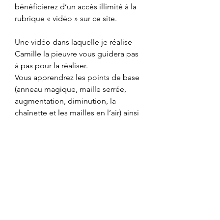
bénéficierez d’un accès illimité à la
rubrique « vidéo » sur ce site.
Une vidéo dans laquelle je réalise
Camille la pieuvre vous guidera pas
à pas pour la réaliser.
Vous apprendrez les points de base
(anneau magique, maille serrée,
augmentation, diminution, la
chaînette et les mailles en l’air) ainsi
qu’à lire un patron.
Ceci n’est pas un produit fini.
Tous droits réservés
@Maman.crochete Janvier 2021 :
Ces instructions sont réservées à un
usage personnel et ne peuvent être
diffusées, reproduites, partagées ou