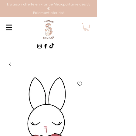
Livraison offerte en France Métropolitaine dès 55
€
Paiement sécurisé